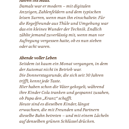
Jahren ins Haus.
Damals war er modern – mit digitalen
Anzeigen, Zahlenfeldern und dem typischen
leisen Surren, wenn man ihn einschaltete. Für
die Kegelfreunde aus Thüle und Umgebung war
das ein kleines Wunder der Technik. Endlich
zählte jemand zuverlässig mit, wenn man vor
Aufregung vergessen hatte, ob es nun sieben
oder acht waren.
Abende voller Leben
Seitdem ist kaum ein Monat vergangen, in dem
der Automat nicht in Betrieb war.
Die Donnerstagsrunde, die sich seit 30 Jahren
trifft, kennt jede Taste.
Hier haben schon die Väter gekegelt, während
ihre Kinder Cola tranken und gespannt zusahen,
ob Papa den „Kranz“ schafft.
Heute sind es dieselben Kinder, längst
erwachsen, die mit Freunden und Partnern
dieselbe Bahn betreten – und mit einem Lächeln
auf denselben grünen Schlüssel drücken.