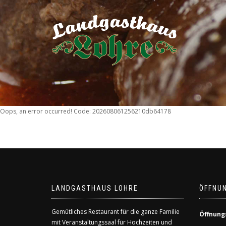
Oops, an error occurred! Code: 202608061256210db64178
LANDGASTHAUS LOHRE
ÖFFNU
Gemütliches Restaurant für die ganze Familie
Öffnung
mit Veranstaltungssaal für Hochzeiten und