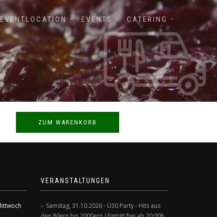
EVENTLOCATION
EVENTS
CATERING
ZUM WARENKORB
VERANSTALTUNGEN
Mittwoch
Samstag, 31.10.2026 - Ü30 Party - Hits aus
den 80ern bis 2000ern / Eintritt frei ab 20:00h